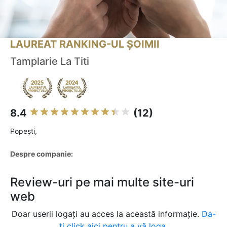
LAUREAT RANKING-UL ȘOIMII
Tamplarie La Titi
8.4
(12)
Popeşti,
Despre companie:
Review-uri pe mai multe site-uri
web
Doar userii logați au acces la această informație.
Da-
ți click aici pentru a vă loga.