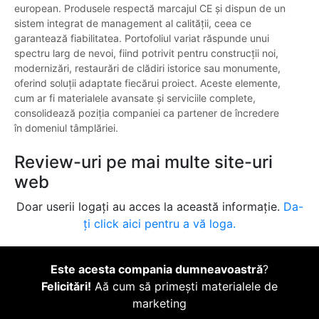
european. Produsele respectă marcajul CE și dispun de un
sistem integrat de management al calității, ceea ce
garantează fiabilitatea. Portofoliul variat răspunde unui
spectru larg de nevoi, fiind potrivit pentru construcții noi,
modernizări, restaurări de clădiri istorice sau monumente,
oferind soluții adaptate fiecărui proiect. Aceste elemente,
cum ar fi materialele avansate și serviciile complete,
consolidează poziția companiei ca partener de încredere
în domeniul tâmplăriei.
Review-uri pe mai multe site-uri
web
Doar userii logați au acces la această informație.
Da-
ți click aici pentru a vă loga.
Este acesta compania dumneavoastră
?
Felicitări!
Aă cum să primești materialele de
marketing