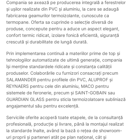
Compania se axează pe producerea integrală a ferestrelor
și ușilor realizate din PVC și aluminiu, la care se adaugă
fabricarea geamurilor termoizolante, cunoscute ca
termopane. Oferta sa cuprinde o selecție diversă de
produse, concepute pentru a aduce un aspect elegant,
confort termic ridicat, izolare fonică eficientă, siguranță
crescută și durabilitate de lungă durată.
Prin implementarea continuă a materiilor prime de top și
tehnologiilor automatizate de ultimă generație, compania
își menține standardele ridicate și constanța calității
produselor. Colaborările cu furnizori consacrați precum
SALAMANDER pentru profilele din PVC, ALUPROF și
REYNAERS pentru cele din aluminiu, MACO pentru
sistemele de feronerie, precum și SAINT-GOBAIN sau
GUARDIAN GLASS pentru sticla termoizolatoare subliniază
angajamentul său pentru excelență.
Serviciile oferite acoperă toate etapele, de la consultanță
profesională, producție și livrare, până la montajul realizat
la standarde înalte, având la bază o rețea de showroom-
uri proprii și parteneri atât pe plan național, cât și