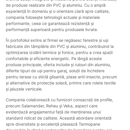
de produse realizate din PVC și aluminiu. Cu o amplă
experiență în domeniu și o orientare clară spre calitate,
compania folosește tehnologii actuale și materiale
performante, ceea ce garantează rezistență și
performanță superioară pentru produsele livrate.
În portofoliul extins al firmei se regăsesc ferestre și uși
fabricate din tâmplărie din PVC și aluminiu, contribuind la
optimizarea izolării termice și fonice, pentru a crea spații
confortabile și eficiente energetic. Pe lângă aceste
produse principale, oferta include și rulouri din aluminiu,
diferite tipuri de uși pentru garaj, soluții de închidere
pentru terase cu sticlă glisantă, plase anti-insecte, precum
și alternative de protecție solară, printre care rolete textile
și jaluzele verticale.
Compania colaborează cu furnizori consacrați de profile,
precum Salamander, Rehau și Veka, aspect care
evidențiază angajamentul față de menținerea unui
standard ridicat de calitate. Această abordare orientată
spre diversitate și excelență plasează Termopane