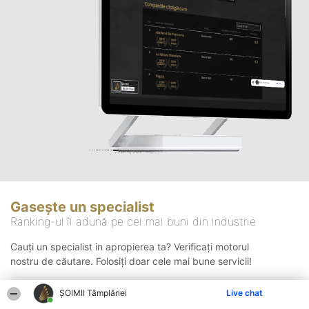
Gasește un specialist
Ranking-ul îi adună pe cei mai buni din industrie
Cauți un specialist in apropierea ta? Verificați motorul
nostru de căutare. Folosiți doar cele mai bune servicii!
ȘOIMII Tâmplăriei
Live chat
Căutare