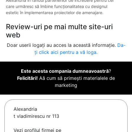
Alexandria în rândul partenerilor de încredere pentru cei
care urmăresc să îmbine funcționalitatea cu designul
estetic în implementarea proiectelor de amenajare.
Review-uri pe mai multe site-uri
web
Doar userii logați au acces la această informație.
Da-
ți click aici pentru a vă loga.
Este acesta compania dumneavoastră
?
Felicitări!
Aă cum să primești materialele de
marketing
Alexandria
t vladimirescu nr 113
Vezi profilul firmei pe