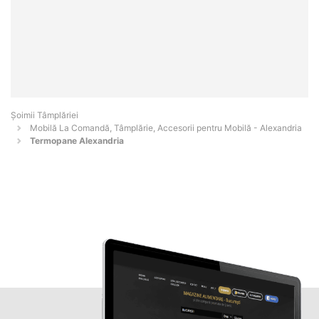
Șoimii Tâmplăriei
Mobilă La Comandă, Tâmplărie, Accesorii pentru Mobilă - Alexandria
Termopane Alexandria