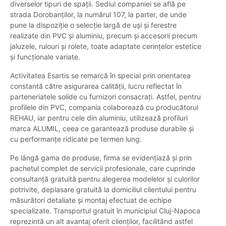
diverselor tipuri de spații. Sediul companiei se află pe
strada Dorobanților, la numărul 107, la parter, de unde
pune la dispoziție o selecție largă de uși și ferestre
realizate din PVC și aluminiu, precum și accesorii precum
jaluzele, rulouri și rolete, toate adaptate cerințelor estetice
și funcționale variate.
Activitatea Esartis se remarcă în special prin orientarea
constantă către asigurarea calității, lucru reflectat în
parteneriatele solide cu furnizori consacrați. Astfel, pentru
profilele din PVC, compania colaborează cu producătorul
REHAU, iar pentru cele din aluminiu, utilizează profiluri
marca ALUMIL, ceea ce garantează produse durabile și
cu performanțe ridicate pe termen lung.
Pe lângă gama de produse, firma se evidențiază și prin
pachetul complet de servicii profesionale, care cuprinde
consultanță gratuită pentru alegerea modelelor și culorilor
potrivite, deplasare gratuită la domiciliul clientului pentru
măsurători detaliate și montaj efectuat de echipe
specializate. Transportul gratuit în municipiul Cluj-Napoca
reprezintă un alt avantaj oferit clienților, facilitând astfel