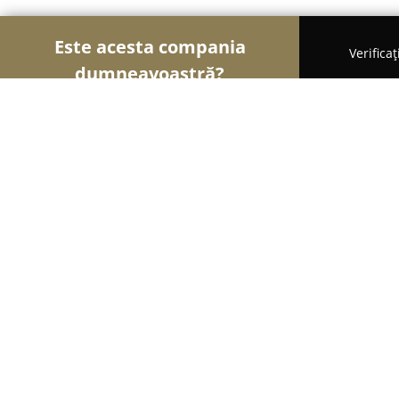
Este acesta compania
Verifica
dumneavoastră?
Șoimii Tâmplăriei
Mobilă La Comandă, Tâmplărie
Lemnia Furniture
8.8
(11)
Cluj-Napoca, Fântânele 30
Afișează numărul de telefon