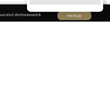
e succesul dumneavoastră.
Verificați
ca un atelier de tâmplărie în Cluj-Napoca,
lierului din lemn masiv, unde se îmbină tehnici
erne. Compania se evidențiază prin accentul pus
lemn selectat din pădurile Transilvaniei, supus
ucrare și uscare pentru a garanta atât
tetic al fiecărei piese.
de produse, incluzând mese, scaune, paturi,
 un design elegant și construcție rezistentă. Pe