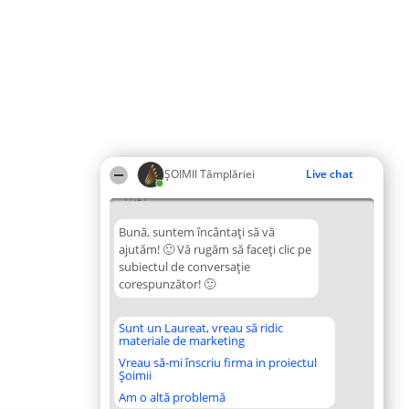
ȘOIMII Tâmplăriei
Live chat
17:21
Bună, suntem încântați să vă
ajutăm! 🙂 Vă rugăm să faceți clic pe
subiectul de conversație
corespunzător! 🙂
Sunt un Laureat, vreau să ridic
materiale de marketing
Vreau să-mi înscriu firma in proiectul
Șoimii
Am o altă problemă