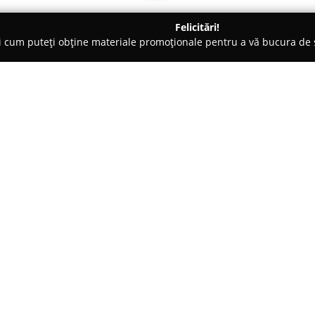
Felicitări!
ți cum puteți obține materiale promoționale pentru a vă bucura d
, Accesorii pentru Mobilă - Cluj-Napoca
Lemnia Furniture
Despre companie:
Lemnia Furniture
funcționează 
specializat în producerea mobi
tradiționale și tehnologii mod
pe calitate, utilizând exclusiv 
unor procese riguroase de prel
durabilitatea, cât și aspectul es
Oferta cuprinde o diversitate 
comode și uși, caracterizate de