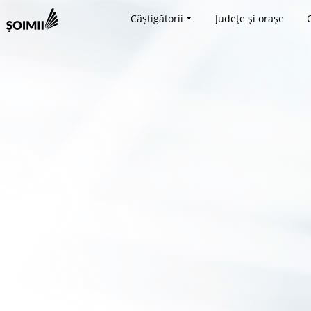
Câștigătorii
Județe și orașe