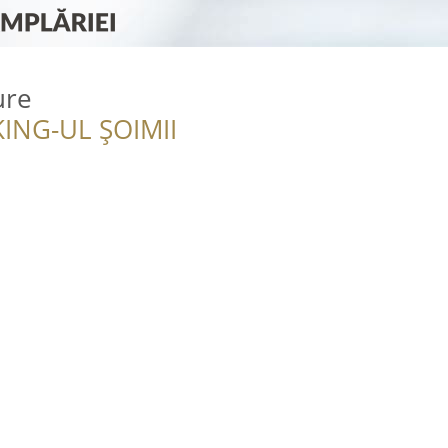
ure
ING-UL ȘOIMII