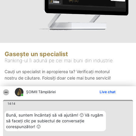
Gasește un specialist
Ranking-ul îi adună pe cei mai buni din industrie
Cauți un specialist in apropierea ta? Verificați motorul
nostru de căutare. Folosiți doar cele mai bune servicii!
ȘOIMII Tâmplăriei
Live chat
Căutare
14:14
Bună, suntem încântați să vă ajutăm! 🙂 Vă rugăm
să faceți clic pe subiectul de conversație
corespunzător! 🙂