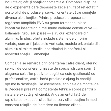
locuințelor, cât și spațiilor comerciale. Compania dispune
de o experiență care depășește zece ani, fapt reflectat în
portofoliul de produse și servicii orientate către cerințele
diverse ale clienților. Printre produsele propuse se
regăsesc tâmplăria PVC cu geam termopan, plase
împotriva insectelor în mai multe variante constructive —
balamale, rulou sau plisse — și rulouri exterioare din
aluminiu. În plus, oferta include sisteme de umbrire
variate, cum ar fi jaluzelele verticale, modele orizontale din
aluminiu și rolete textile, contribuind la confortul și
aspectul spațiului amenajat.
Compania se remarcă prin orientarea către client, oferind
servicii de consiliere furnizate de specialiști care sprijină
alegerea soluțiilor potrivite. Logistica este gestionată cu
profesionalism, astfel încât produsele ajung în condiții
optime la destinație. De asemenea, echipele de montaj de
la Decoreal prezintă competențe tehnice solide pentru o
instalare exactă și eficientă. Angajamentul față de
rapiditatea execuției și calitatea serviciilor susține în mod
constant relațiile de încredere cu fiecare client.