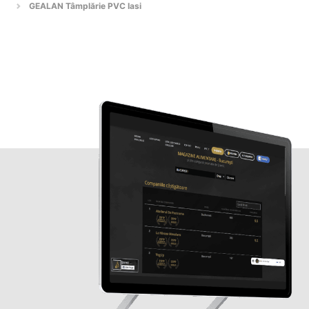
GEALAN Tâmplărie PVC Iasi