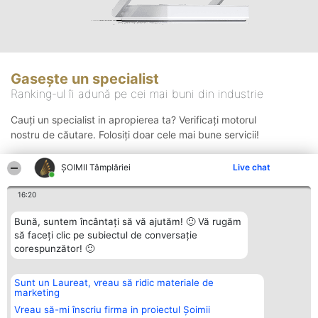
Gasește un specialist
Ranking-ul îi adună pe cei mai buni din industrie
Cauți un specialist in apropierea ta? Verificați motorul
nostru de căutare. Folosiți doar cele mai bune servicii!
ȘOIMII Tâmplăriei
Live chat
Căutare
16:20
Bună, suntem încântați să vă ajutăm! 🙂 Vă rugăm
să faceți clic pe subiectul de conversație
corespunzător! 🙂
Sunt un Laureat, vreau să ridic materiale de
Organizator Ranking
Plebiscyt
Contact
marketing
BRIGHT SOLUTIONS BR SRL
Câștigătorii
Contact
Aleea Timisul De Sus 2 Bl. A30
Lista Tuturor
Vreau să-mi înscriu firma in proiectul Șoimii
Sc. A Et. 4 Ap. 13 Cod 061952
Laureaților