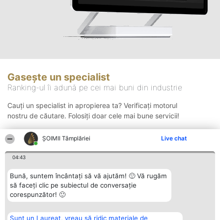
Gasește un specialist
Ranking-ul îi adună pe cei mai buni din industrie
Cauți un specialist in apropierea ta? Verificați motorul
nostru de căutare. Folosiți doar cele mai bune servicii!
ȘOIMII Tâmplăriei
Live chat
Căutare
04:43
Bună, suntem încântați să vă ajutăm! 🙂 Vă rugăm
să faceți clic pe subiectul de conversație
corespunzător! 🙂
Sunt un Laureat, vreau să ridic materiale de
Organizator Ranking
Plebiscyt
Contact