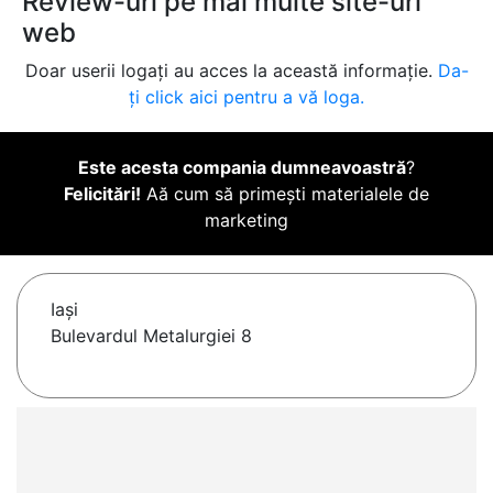
Review-uri pe mai multe site-uri
web
Doar userii logați au acces la această informație.
Da-
ți click aici pentru a vă loga.
Este acesta compania dumneavoastră
?
Felicitări!
Aă cum să primești materialele de
marketing
Iaşi
Bulevardul Metalurgiei 8