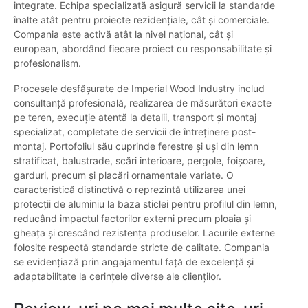
integrate. Echipa specializată asigură servicii la standarde
înalte atât pentru proiecte rezidențiale, cât și comerciale.
Compania este activă atât la nivel național, cât și
european, abordând fiecare proiect cu responsabilitate și
profesionalism.
Procesele desfășurate de Imperial Wood Industry includ
consultanță profesională, realizarea de măsurători exacte
pe teren, execuție atentă la detalii, transport și montaj
specializat, completate de servicii de întreținere post-
montaj. Portofoliul său cuprinde ferestre și uși din lemn
stratificat, balustrade, scări interioare, pergole, foișoare,
garduri, precum și placări ornamentale variate. O
caracteristică distinctivă o reprezintă utilizarea unei
protecții de aluminiu la baza sticlei pentru profilul din lemn,
reducând impactul factorilor externi precum ploaia și
gheața și crescând rezistența produselor. Lacurile externe
folosite respectă standarde stricte de calitate. Compania
se evidențiază prin angajamentul față de excelență și
adaptabilitate la cerințele diverse ale clienților.