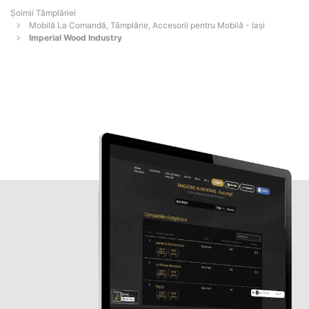
Șoimii Tâmplăriei
Mobilă La Comandă, Tâmplărie, Accesorii pentru Mobilă - Iaşi
Imperial Wood Industry