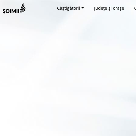
Câștigătorii
Județe și orașe