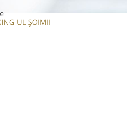
te
ING-UL ȘOIMII