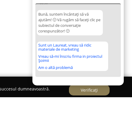
08:56
Bună, suntem încântați să vă
ajutăm! 🙂 Vă rugăm să faceți clic pe
subiectul de conversație
corespunzător! 🙂
Sunt un Laureat, vreau să ridic
materiale de marketing
Vreau să-mi înscriu firma in proiectul
Șoimii
Am o altă problemă
e succesul dumneavoastră.
Verificați