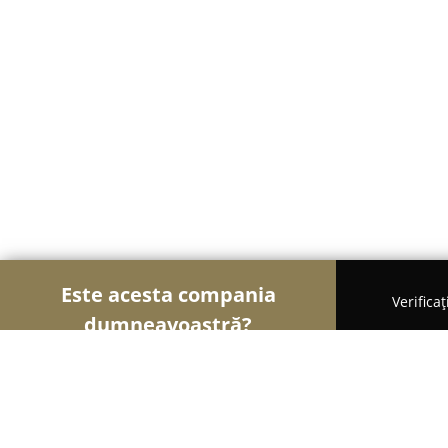
Este acesta compania
Verifica
dumneavoastră?
Șoimii Tâmplăriei
Mobilă La Comandă, Tâmplărie