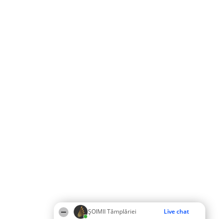
ȘOIMII Tâmplăriei
Live chat