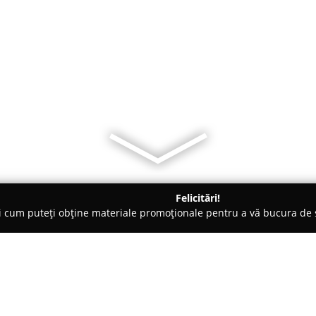
Felicitări!
ți cum puteți obține materiale promoționale pentru a vă bucura d
, Accesorii pentru Mobilă - Bihor
Premium rolete