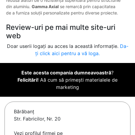
redusă alături de o rezistență superioară pentru structurile
din aluminiu.
Gamma Axial
se remarcă prin capacitatea
de a furniza soluții personalizate pentru diverse proiecte.
Review-uri pe mai multe site-uri
web
Doar userii logați au acces la această informație.
Da-
ți click aici pentru a vă loga.
Este acesta compania dumneavoastră
?
Felicitări!
Aă cum să primești materialele de
marketing
Bărăbanţ
Str. Fabricilor, Nr. 20
Vezi profilul firmei pe