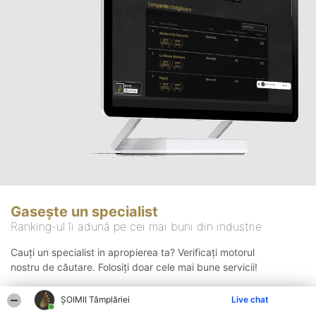
Gasește un specialist
Ranking-ul îi adună pe cei mai buni din industrie
Cauți un specialist in apropierea ta? Verificați motorul
nostru de căutare. Folosiți doar cele mai bune servicii!
ȘOIMII Tâmplăriei
Live chat
Căutare