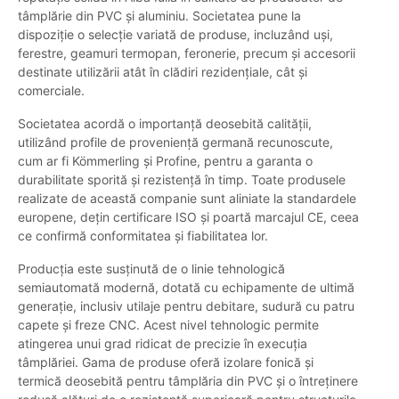
tâmplărie din PVC și aluminiu. Societatea pune la
dispoziție o selecție variată de produse, incluzând uși,
ferestre, geamuri termopan, feronerie, precum și accesorii
destinate utilizării atât în clădiri rezidențiale, cât și
comerciale.
Societatea acordă o importanță deosebită calității,
utilizând profile de proveniență germană recunoscute,
cum ar fi Kömmerling și Profine, pentru a garanta o
durabilitate sporită și rezistență în timp. Toate produsele
realizate de această companie sunt aliniate la standardele
europene, dețin certificare ISO și poartă marcajul CE, ceea
ce confirmă conformitatea și fiabilitatea lor.
Producția este susținută de o linie tehnologică
semiautomată modernă, dotată cu echipamente de ultimă
generație, inclusiv utilaje pentru debitare, sudură cu patru
capete și freze CNC. Acest nivel tehnologic permite
atingerea unui grad ridicat de precizie în execuția
tâmplăriei. Gama de produse oferă izolare fonică și
termică deosebită pentru tâmplăria din PVC și o întreținere