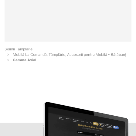
Șoimii Tâmplăriei
Mobilă La Comandă, Tâmplărie, Accesorii pentru Mobilă - Bărăbanţ
Gamma Axial