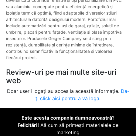
diversificată cuprinde ferestre și uși personalizate din PVC
sau aluminiu, concepute pentru eficiență energetică și
izolație termică optimă, fiind adaptabile diverselor stiluri
arhitecturale datorită designului modern. Portofoliul mai
include automatizări pentru uși de garaj, grilaje, soluții de
umbrire, placări pentru fațade, ventilație și plase împotriva
insectelor. Produsele Geiger Company se disting prin
rezistență, durabilitate și cerințe minime de întreținere,
contribuind semnificativ la funcționalitatea și valoarea
fiecărui proiect.
Review-uri pe mai multe site-uri
web
Doar userii logați au acces la această informație.
Da-
ți click aici pentru a vă loga.
Este acesta compania dumneavoastră
?
Felicitări!
Aă cum să primești materialele de
marketing