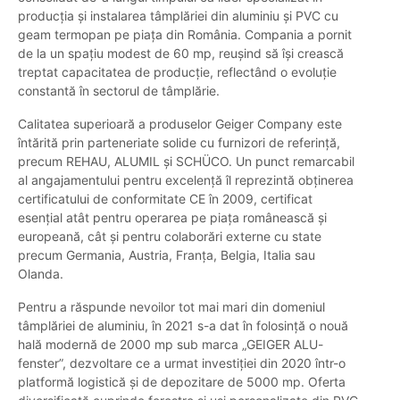
producția și instalarea tâmplăriei din aluminiu și PVC cu
geam termopan pe piața din România. Compania a pornit
de la un spațiu modest de 60 mp, reușind să își crească
treptat capacitatea de producție, reflectând o evoluție
constantă în sectorul de tâmplărie.
Calitatea superioară a produselor Geiger Company este
întărită prin parteneriate solide cu furnizori de referință,
precum REHAU, ALUMIL și SCHÜCO. Un punct remarcabil
al angajamentului pentru excelență îl reprezintă obținerea
certificatului de conformitate CE în 2009, certificat
esențial atât pentru operarea pe piața românească și
europeană, cât și pentru colaborări externe cu state
precum Germania, Austria, Franța, Belgia, Italia sau
Olanda.
Pentru a răspunde nevoilor tot mai mari din domeniul
tâmplăriei de aluminiu, în 2021 s-a dat în folosință o nouă
hală modernă de 2000 mp sub marca „GEIGER ALU-
fenster”, dezvoltare ce a urmat investiției din 2020 într-o
platformă logistică și de depozitare de 5000 mp. Oferta