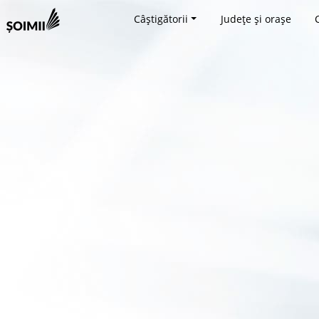
Câștigătorii
Județe și orașe