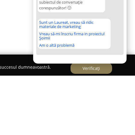
subiectul de conversație
corespunzător! 🙂
Sunt un Laureat, vreau să ridic
materiale de marketing
Vreau să-mi înscriu firma in proiectul
Șoimii
Am o altă problemă
e succesul dumneavoastră.
Verificați
în Baia Mare,
International FEVA
s-a distins prin