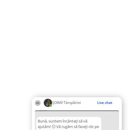
ȘOIMII Tâmplăriei
Live chat
02:44
Bună, suntem încântați să vă
ajutăm! 🙂 Vă rugăm să faceți clic pe