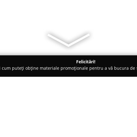
Felicitări!
ți cum puteți obține materiale promoționale pentru a vă bucura d
, Accesorii pentru Mobilă - Baia Mare
International FEVA
Despre companie:
Având o prezență consistentă 