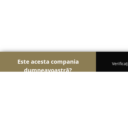
Este acesta compania
Verifica
dumneavoastră?
Șoimii Tâmplăriei
Mobilă La Comandă, Tâmplărie
International FEVA