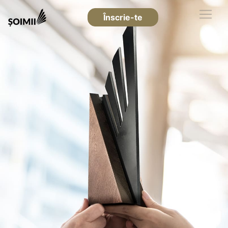
Înscrie-te