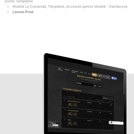
Șoimii Tâmplăriei
Mobilă La Comandă, Tâmplărie, Accesorii pentru Mobilă - Dâmboviţa
Lemno Prod