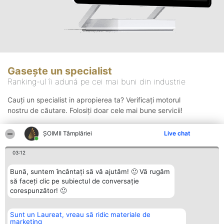
Gasește un specialist
Ranking-ul îi adună pe cei mai buni din industrie
Cauți un specialist in apropierea ta? Verificați motorul
nostru de căutare. Folosiți doar cele mai bune servicii!
ȘOIMII Tâmplăriei
Live chat
Căutare
03:12
Bună, suntem încântați să vă ajutăm! 🙂 Vă rugăm
să faceți clic pe subiectul de conversație
corespunzător! 🙂
Sunt un Laureat, vreau să ridic materiale de
Organizator Ranking
Plebiscyt
Contact
marketing
BRIGHT SOLUTIONS BR SRL
Câștigătorii
Contact