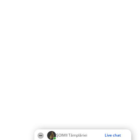
ȘOIMII Tâmplăriei
Live chat