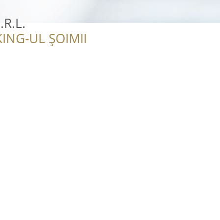
.R.L.
ING-UL ȘOIMII