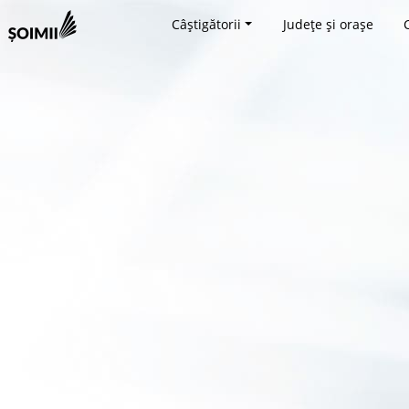
Câștigătorii
Județe și orașe