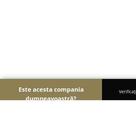
Este acesta compania
Verifica
dumneavoastră?
Șoimii Tâmplăriei
Mobilă La Comandă, Tâmplărie,