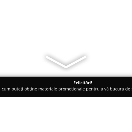
Felicitări!
ți cum puteți obține materiale promoționale pentru a vă bucura d
 Accesorii pentru Mobilă - Cluj
LR Autosalon S.R.L.