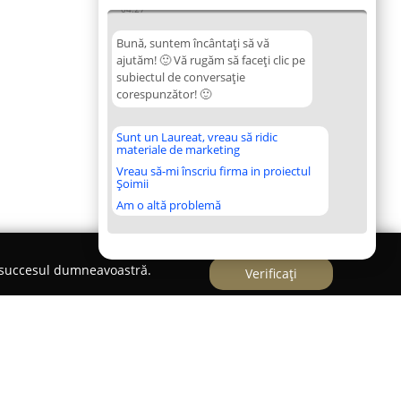
04:27
Bună, suntem încântați să vă
ajutăm! 🙂 Vă rugăm să faceți clic pe
subiectul de conversație
corespunzător! 🙂
Sunt un Laureat, vreau să ridic
materiale de marketing
Vreau să-mi înscriu firma in proiectul
Șoimii
Am o altă problemă
e succesul dumneavoastră.
Verificați