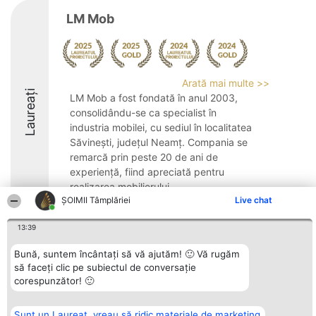
LM Mob
Arată mai multe >>
Laureați
LM Mob a fost fondată în anul 2003,
consolidându-se ca specialist în
industria mobilei, cu sediul în localitatea
Săvinești, județul Neamț. Compania se
remarcă prin peste 20 de ani de
experiență, fiind apreciată pentru
realizarea mobilierului ...
ȘOIMII Tâmplăriei
Live chat
9.3
13:39
Bună, suntem încântați să vă ajutăm! 🙂 Vă rugăm
Organizator Ranking
Plebiscyt
Contact
să faceți clic pe subiectul de conversație
BRIGHT SOLUTIONS BR SRL
Câștigătorii
Contact
corespunzător! 🙂
Aleea Timisul De Sus 2 Bl. A30
Lista Tuturor
Sc. A Et. 4 Ap. 13 Cod 061952
Laureaților
București
Reguli
Sunt un Laureat, vreau să ridic materiale de marketing
CUI 36737675
Statut