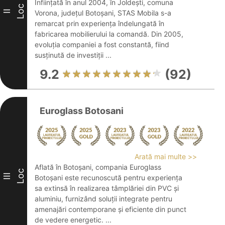
Înființată în anul 2004, în Joldești, comuna
Loc
II
Vorona, județul Botoșani, STAS Mobila s-a
remarcat prin experiența îndelungată în
fabricarea mobilierului la comandă. Din 2005,
evoluția companiei a fost constantă, fiind
susținută de investiții ...
9.2
(92)
Euroglass Botosani
Arată mai multe >>
Aflată în Botoșani, compania Euroglass
Loc
III
Botoșani este recunoscută pentru experiența
sa extinsă în realizarea tâmplăriei din PVC și
aluminiu, furnizând soluții integrate pentru
amenajări contemporane și eficiente din punct
de vedere energetic. ...