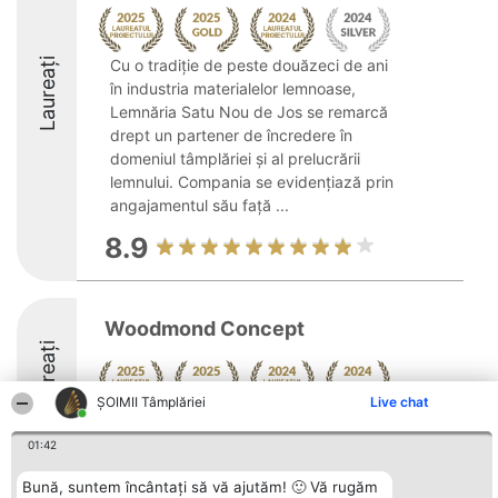
Laureați
Cu o tradiție de peste douăzeci de ani
în industria materialelor lemnoase,
Lemnăria Satu Nou de Jos se remarcă
drept un partener de încredere în
domeniul tâmplăriei și al prelucrării
lemnului. Compania se evidențiază prin
angajamentul său față ...
8.9
Woodmond Concept
Laureați
ȘOIMII Tâmplăriei
Live chat
8.8
01:42
Bună, suntem încântați să vă ajutăm! 🙂 Vă rugăm