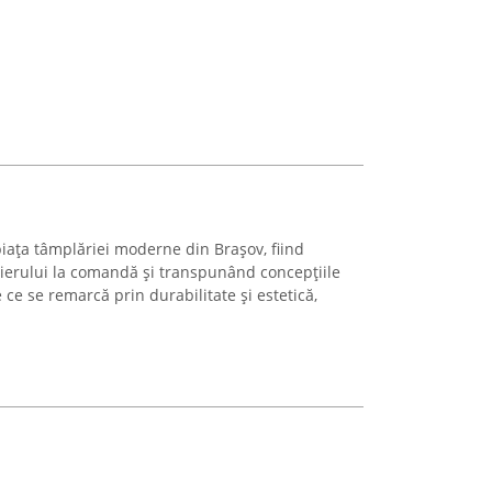
ața tâmplăriei moderne din Brașov, fiind
lierului la comandă și transpunând concepțiile
e ce se remarcă prin durabilitate și estetică,