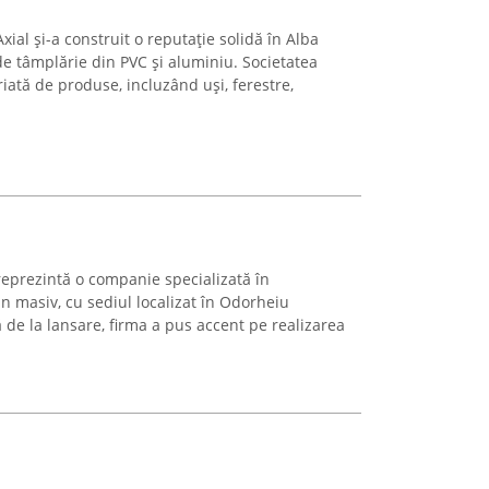
al și-a construit o reputație solidă în Alba
 de tâmplărie din PVC și aluminiu. Societatea
riată de produse, incluzând uși, ferestre,
reprezintă o companie specializată în
n masiv, cu sediul localizat în Odorheiu
ă de la lansare, firma a pus accent pe realizarea