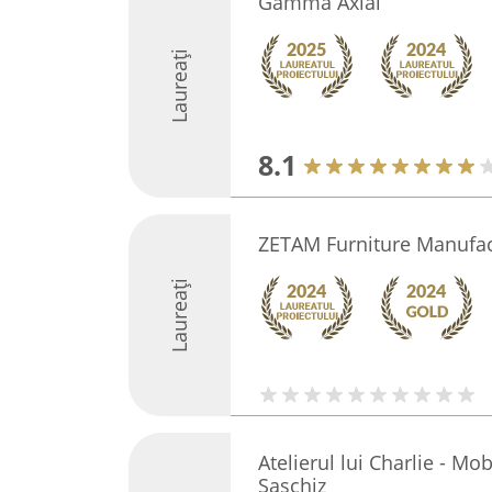
Gamma Axial
Laureați
8.1
ZETAM Furniture Manufac
Laureați
Atelierul lui Charlie - Mo
Saschiz