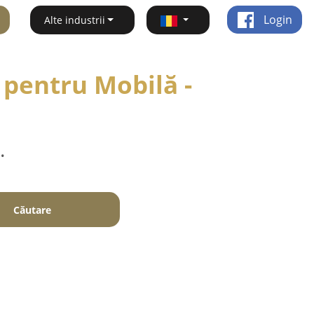
Login
Alte industrii
 pentru Mobilă -
.
Căutare