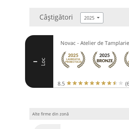
Câștigători
2025
Novac - Atelier de Tamplari
Loc
I
8.5
(6
Alte firme din zonă