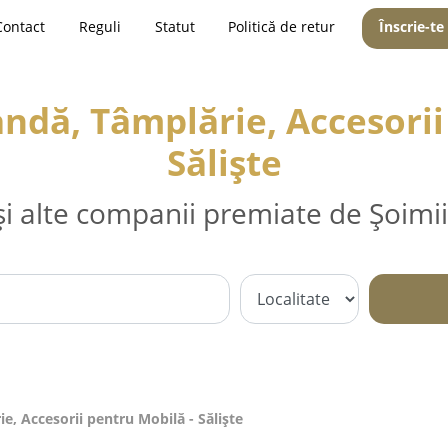
Contact
Reguli
Statut
Politică de retur
Înscrie-te
dă, Tâmplărie, Accesorii
Sălişte
și alte companii premiate de Șoimii
, Accesorii pentru Mobilă - Sălişte