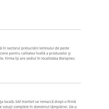
n sectorul prelucrării lemnului de peste
iere pentru calitatea înaltă a produselor și
le. Firma își are sediul în localitatea Boroșneu
ța locală, SAF Konfort se remarcă drept o firmă
e soluții complete în domeniul tâmplăriei. De-a