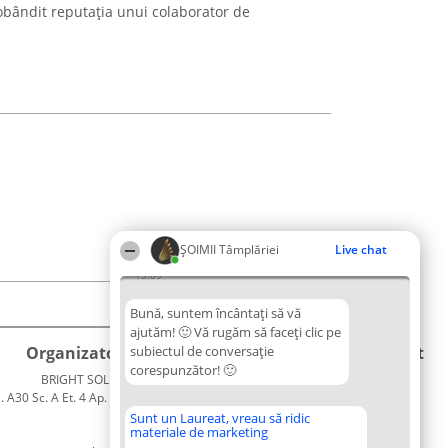
dobândit reputația unui colaborator de
ȘOIMII Tâmplăriei
Live chat
15:09
Bună, suntem încântați să vă
ajutăm! 🙂 Vă rugăm să faceți clic pe
Organizator Ranking
subiectul de conversație
Plebiscyt
Contact
corespunzător! 🙂
BRIGHT SOLUTIONS BR SRL
Câștigătorii
Contact
. A30 Sc. A Et. 4 Ap. 13 Cod 061952
Lista
București
Tuturor
Sunt un Laureat, vreau să ridic
materiale de marketing
CUI 36737675
Laureaților