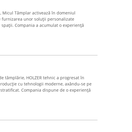
u, Micul Tâmplar activează în domeniul
 furnizarea unor soluții personalizate
r spații. Compania a acumulat o experiență
r de tâmplărie, HOLZER tehnic a progresat în
 producție cu tehnologii moderne, axându-se pe
 stratificat. Compania dispune de o experiență