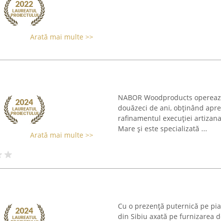
Arată mai multe >>
NABOR Woodproducts operează î
douăzeci de ani, obținând aprec
rafinamentul execuției artizana
Mare și este specializată ...
Arată mai multe >>
Cu o prezență puternică pe pia
din Sibiu axată pe furnizarea d