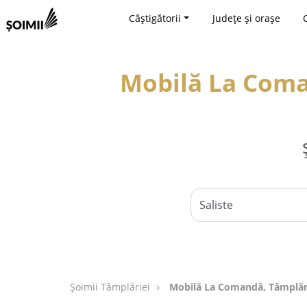
Câștigătorii
Județe și orașe
Mobilă La Coman
Șoimii Tâmplăriei
Mobilă La Comandă, Tâmplărie