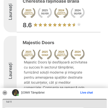
Cherestea rășinoase Brăila
Laureați
8.6
Majestic Doors
Majestic Doors își desfășoară activitatea
Laureați
cu succes în sectorul tâmplăriei,
furnizând soluții moderne și integrate
pentru amenajarea spațiilor destinate
atât locuințelor, cât și mediilor
comerciale. Compania se remarcă prin
specializarea în ...
ȘOIMII Tâmplăriei
Live chat
9.1
14:11