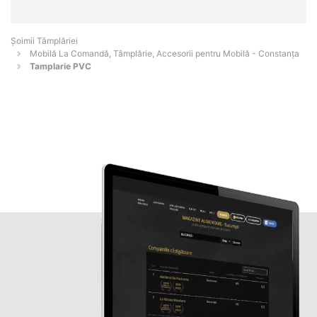
Șoimii Tâmplăriei
Mobilă La Comandă, Tâmplărie, Accesorii pentru Mobilă - Constanţa
Tamplarie PVC