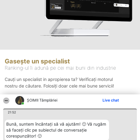
Gasește un specialist
Ranking-ul îi adună pe cei mai buni din industrie
Cauți un specialist in apropierea ta? Verificați motorul
nostru de căutare. Folosiți doar cele mai bune servicii!
ȘOIMII Tâmplăriei
Live chat
Căutare
21:52
Bună, suntem încântați să vă ajutăm! 🙂 Vă rugăm
să faceți clic pe subiectul de conversație
corespunzător! 🙂