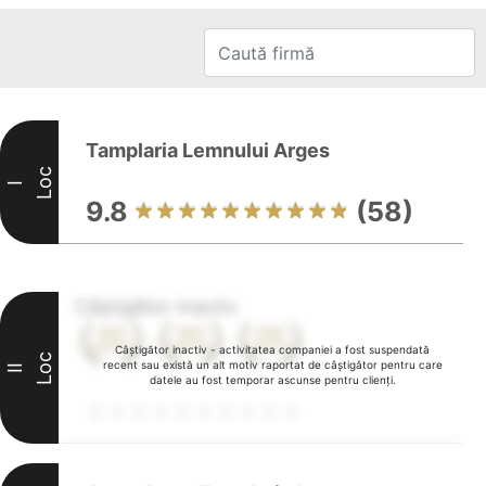
Tamplaria Lemnului Arges
Loc
I
9.8
(58)
Câștigător inactiv
Câștigător inactiv - activitatea companiei a fost suspendată
Loc
recent sau există un alt motiv raportat de câștigător pentru care
II
datele au fost temporar ascunse pentru clienți.