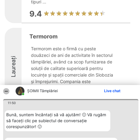
tipuri ...
9.4
Termorom
Termorom este o firmă cu peste
douăzeci de ani de activitate în sectorul
Laureați
tâmplăriei, având ca scop furnizarea de
soluții de calitate superioară pentru
locuințe și spații comerciale din Slobozia
și împrejurimi. Compania este
specializată în ...
ȘOIMII Tâmplăriei
Live chat
8.3
11:50
Bună, suntem încântați să vă ajutăm! 🙂 Vă rugăm
să faceți clic pe subiectul de conversație
Organizator Ranking
Plebiscyt
Contact
corespunzător! 🙂
BRIGHT SOLUTIONS BR SRL
Câștigătorii
Contact
Aleea Timisul De Sus 2 Bl. A30
Lista Tuturor
Sc. A Et. 4 Ap. 13 Cod 061952
Laureaților