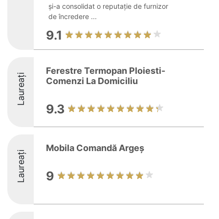
și-a consolidat o reputație de furnizor
de încredere ...
9.1
Ferestre Termopan Ploiesti-
Laureați
Comenzi La Domiciliu
9.3
Mobila Comandă Argeș
Laureați
9