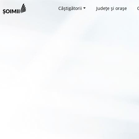
Câștigătorii
Județe și orașe