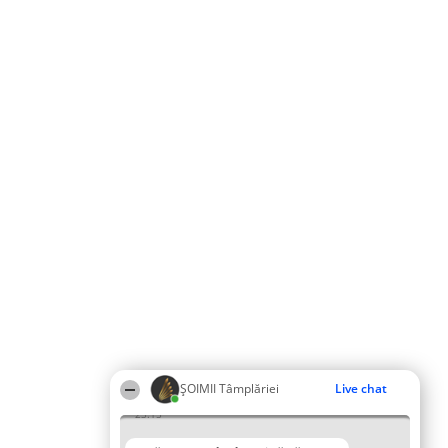
ȘOIMII Tâmplăriei
Live chat
23:15