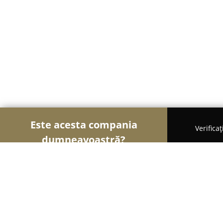
Este acesta compania
Verifica
dumneavoastră?
Șoimii Tâmplăriei
Mobilă La Comandă, Tâmplărie
Tamplarie pvc, plase de insecte, rul