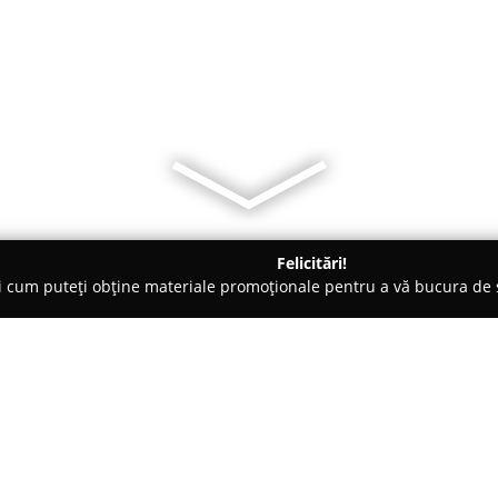
Felicitări!
ți cum puteți obține materiale promoționale pentru a vă bucura d
, Accesorii pentru Mobilă - Timişoara
Tamplarie pvc, plase de 
ouri Timisoara