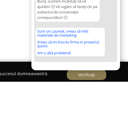
Bună, suntem încântați să vă
ajutăm! 🙂 Vă rugăm să faceți clic pe
subiectul de conversație
corespunzător! 🙂
Sunt un Laureat, vreau să ridic
materiale de marketing
Vreau să-mi înscriu firma in proiectul
Șoimii
Am o altă problemă
e succesul dumneavoastră.
Verificați
insecte, rulouri Timisoara