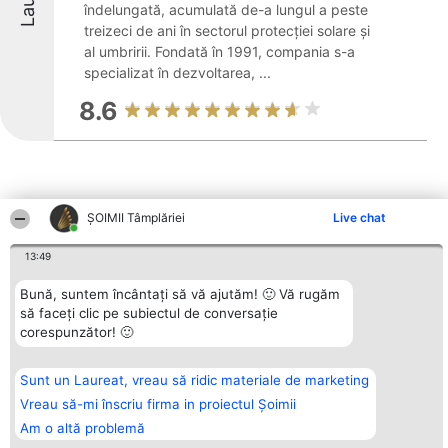
îndelungată, acumulată de-a lungul a peste
treizeci de ani în sectorul protecției solare și
al umbririi. Fondată în 1991, compania s-a
specializat în dezvoltarea, ...
8.6
ȘOIMII Tâmplăriei
Live chat
Alte firme din zonă
13:49
Bună, suntem încântați să vă ajutăm! 🙂 Vă rugăm
Organizator Ranking
să faceți clic pe subiectul de conversație
Plebiscyt
Contact
BRIGHT SOLUTIONS BR SRL
Câștigătorii
Contact
corespunzător! 🙂
Aleea Timisul De Sus 2 Bl. A30
Lista Tuturor
Sc. A Et. 4 Ap. 13 Cod 061952
Laureaților
București
Reguli
Sunt un Laureat, vreau să ridic materiale de marketing
CUI 36737675
Statut
tel: +40 770 990 492
Vreau să-mi înscriu firma in proiectul Șoimii
Politica de
confidențialitate
Am o altă problemă