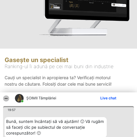
Gasește un specialist
Ranking-ul îi adună pe cei mai buni din industrie
Cauți un specialist in apropierea ta? Verificați motorul
nostru de căutare. Folosiți doar cele mai bune servicii!
ȘOIMII Tâmplăriei
Live chat
Căutare
19:57
Bună, suntem încântați să vă ajutăm! 🙂 Vă rugăm
să faceți clic pe subiectul de conversație
corespunzător! 🙂