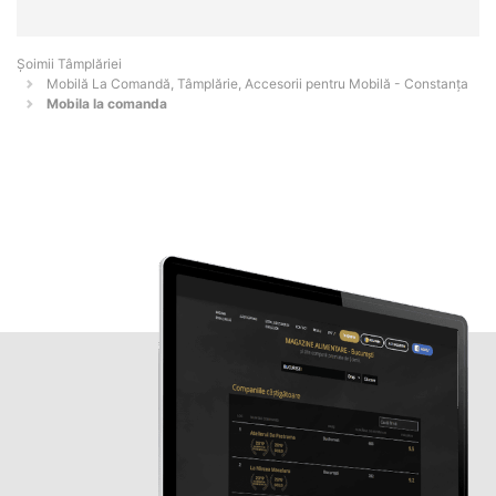
Șoimii Tâmplăriei
Mobilă La Comandă, Tâmplărie, Accesorii pentru Mobilă - Constanţa
Mobila la comanda