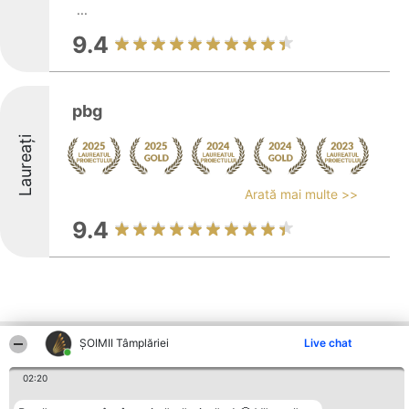
...
9.4
pbg
Laureați
Arată mai multe >>
9.4
ȘOIMII Tâmplăriei
Live chat
Alte firme din zonă
02:20