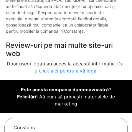
Materialele utilizate, ca PAL-ul sau MDF-ul, sunt selectate
astfel încât să răspundă atât cerințelor funcționale, cât și
celor de design. Respectarea termenelor scurte de
execuție, precum și atenția acordată fiecărui detaliu,
consolidează rolul companiei ca un colaborator fiable
pentru mobilier la comandă în Constanța.
Review-uri pe mai multe site-uri
web
Doar userii logați au acces la această informație.
Da-
ți click aici pentru a vă loga.
Este acesta compania dumneavoastră
?
Felicitări!
Aă cum să primești materialele de
marketing
Constanţa