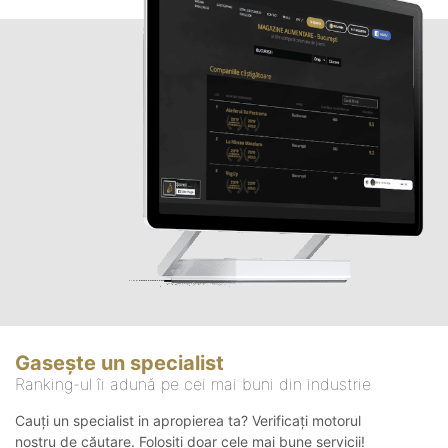
Gasește un specialist
Ranking-ul îi adună pe cei mai buni din industrie
Cauți un specialist in apropierea ta? Verificați motorul
nostru de căutare. Folosiți doar cele mai bune servicii!