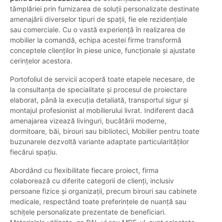
tâmplăriei prin furnizarea de soluții personalizate destinate
amenajării diverselor tipuri de spații, fie ele rezidențiale
sau comerciale. Cu o vastă experiență în realizarea de
mobilier la comandă, echipa acestei firme transformă
conceptele clienților în piese unice, funcționale și ajustate
cerințelor acestora.
Portofoliul de servicii acoperă toate etapele necesare, de
la consultanța de specialitate și procesul de proiectare
elaborat, până la execuția detaliată, transportul sigur și
montajul profesionist al mobilierului livrat. Indiferent dacă
amenajarea vizează livinguri, bucătării moderne,
dormitoare, băi, birouri sau biblioteci, Mobilier pentru toate
buzunarele dezvoltă variante adaptate particularităților
fiecărui spațiu.
Abordând cu flexibilitate fiecare proiect, firma
colaborează cu diferite categorii de clienți, inclusiv
persoane fizice și organizații, precum birouri sau cabinete
medicale, respectând toate preferințele de nuanță sau
schițele personalizate prezentate de beneficiari.