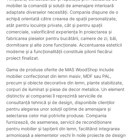
mobilier la comandă și soluții de amenajare interioară
adaptate diverselor necesități. Compania dispune de o
echipă orientată către crearea de spații personalizate,
atât pentru locuințe private, cât și pentru spații
comerciale, valorificând experiența în proiectarea și
fabricarea pieselor pentru bucătării, camere de zi, băi,
dormitoare și alte zone funcționale. Accentuarea esteticii
moderne și a funcționalității constituie pilonii fiecărui
proiect finalizat.
Gama de produse oferite de MAS WoodShop include
mobilier confecționat din lemn masiv, MDF sau PAL,
precum și obiecte decorative din lemn, plante stabilizate,
corpuri de iluminat și piese de decor metalice. Un element
distinctiv al companiei îl reprezintă serviciile de
consultanță tehnică și de design, disponibile clienților
pentru alegerea unor soluții optime de amenajare și
selectarea celor mai potrivite produse. Compania
furnizează, de asemenea, servicii de recondiționare
pentru mobilier și tapițerii din lemn, facilitând integrarea
armonioasă a elementelor vechi în noile proiecte de design