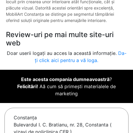
locuit prin crearea unor interioare atât funcționale, cât și
plăcute vizual. Datorită acestei orientări spre excelență,
MobiliArt Constanța se distinge pe segmentul tâmplăriei
oferind soluții originale pentru amenajările interioare.
Review-uri pe mai multe site-uri
web
Doar userii logați au acces la această informație.
Da-
ți click aici pentru a vă loga.
Este acesta compania dumneavoastră
?
Felicitări!
Aă cum să primești materialele de
marketing
Constanţa
Bulevardul I. C. Bratianu, nr. 28, Constanta (
vizavi de policlinica CFR )