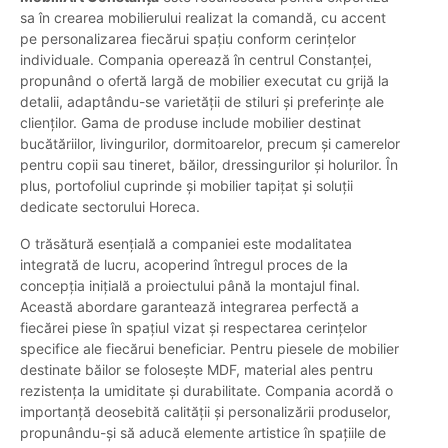
sa în crearea mobilierului realizat la comandă, cu accent
pe personalizarea fiecărui spațiu conform cerințelor
individuale. Compania operează în centrul Constanței,
propunând o ofertă largă de mobilier executat cu grijă la
detalii, adaptându-se varietății de stiluri și preferințe ale
clienților. Gama de produse include mobilier destinat
bucătăriilor, livingurilor, dormitoarelor, precum și camerelor
pentru copii sau tineret, băilor, dressingurilor și holurilor. În
plus, portofoliul cuprinde și mobilier tapițat și soluții
dedicate sectorului Horeca.
O trăsătură esențială a companiei este modalitatea
integrată de lucru, acoperind întregul proces de la
concepția inițială a proiectului până la montajul final.
Această abordare garantează integrarea perfectă a
fiecărei piese în spațiul vizat și respectarea cerințelor
specifice ale fiecărui beneficiar. Pentru piesele de mobilier
destinate băilor se folosește MDF, material ales pentru
rezistența la umiditate și durabilitate. Compania acordă o
importanță deosebită calității și personalizării produselor,
propunându-și să aducă elemente artistice în spațiile de