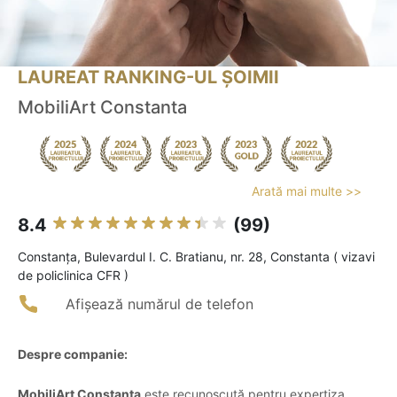
LAUREAT RANKING-UL ȘOIMII
MobiliArt Constanta
Arată mai multe >>
8.4
(99)
Constanţa, Bulevardul I. C. Bratianu, nr. 28, Constanta ( vizavi
de policlinica CFR )
Afișează numărul de telefon
Despre companie:
MobiliArt Constanța
este recunoscută pentru expertiza