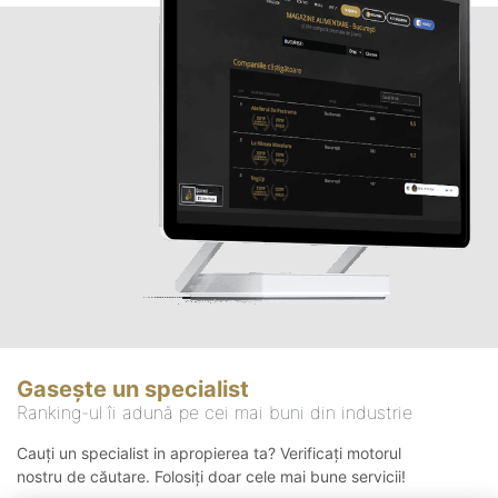
Gasește un specialist
Ranking-ul îi adună pe cei mai buni din industrie
Cauți un specialist in apropierea ta? Verificați motorul
nostru de căutare. Folosiți doar cele mai bune servicii!