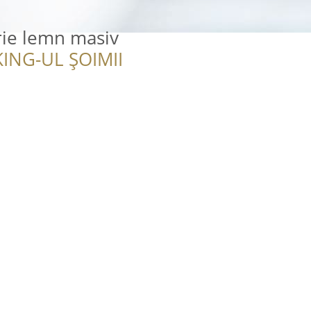
rie lemn masiv
ING-UL ȘOIMII