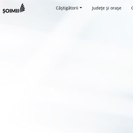
Câștigătorii
Județe și orașe