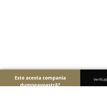
Este acesta compania
Verifica
dumneavoastră?
Șoimii Tâmplăriei
Mobilă La Comandă, Tâmplărie