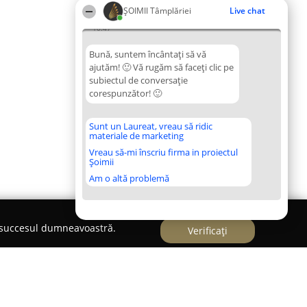
ȘOIMII Tâmplăriei
Live chat
10:47
Bună, suntem încântați să vă
ajutăm! 🙂 Vă rugăm să faceți clic pe
subiectul de conversație
corespunzător! 🙂
Sunt un Laureat, vreau să ridic
materiale de marketing
Vreau să-mi înscriu firma in proiectul
Șoimii
Am o altă problemă
e succesul dumneavoastră.
Verificați
asiv