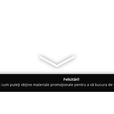
Felicitări!
ți cum puteți obține materiale promoționale pentru a vă bucura d
, Accesorii pentru Mobilă - Botoşani
Atelier tamplarie lemn m