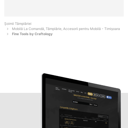
Șoimii Tâmplăriei
Mobilă La Comandă, Tâmplărie, Accesorii pentru Mobilă - Timişoara
Fine Tools by Craftology