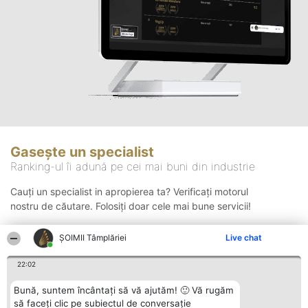
Gasește un specialist
Ranking-ul îi adună pe cei mai buni din industrie
Cauți un specialist in apropierea ta? Verificați motorul
nostru de căutare. Folosiți doar cele mai bune servicii!
ȘOIMII Tâmplăriei
Live chat
Căutare
22:02
Bună, suntem încântați să vă ajutăm! 🙂 Vă rugăm
să faceți clic pe subiectul de conversație