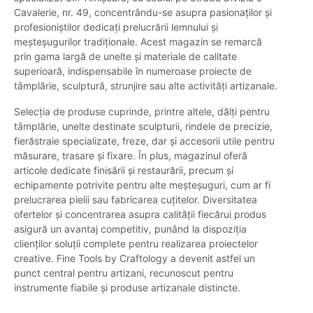
Cavalerie, nr. 49, concentrându-se asupra pasionaților și
profesioniștilor dedicați prelucrării lemnului și
meșteșugurilor tradiționale. Acest magazin se remarcă
prin gama largă de unelte și materiale de calitate
superioară, indispensabile în numeroase proiecte de
tâmplărie, sculptură, strunjire sau alte activități artizanale.
Selecția de produse cuprinde, printre altele, dălți pentru
tâmplărie, unelte destinate sculpturii, rindele de precizie,
fierăstraie specializate, freze, dar și accesorii utile pentru
măsurare, trasare și fixare. În plus, magazinul oferă
articole dedicate finisării și restaurării, precum și
echipamente potrivite pentru alte meșteșuguri, cum ar fi
prelucrarea pielii sau fabricarea cuțitelor. Diversitatea
ofertelor și concentrarea asupra calității fiecărui produs
asigură un avantaj competitiv, punând la dispoziția
clienților soluții complete pentru realizarea proiectelor
creative. Fine Tools by Craftology a devenit astfel un
punct central pentru artizani, recunoscut pentru
instrumente fiabile și produse artizanale distincte.