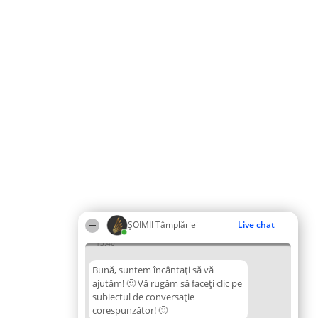
ȘOIMII Tâmplăriei
Live chat
13:40
Bună, suntem încântați să vă
ajutăm! 🙂 Vă rugăm să faceți clic pe
subiectul de conversație
corespunzător! 🙂