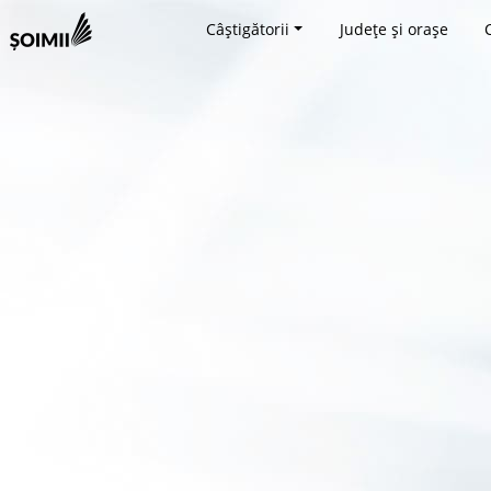
Câștigătorii
Județe și orașe