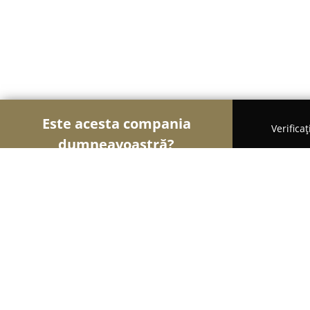
Este acesta compania
Verifica
dumneavoastră?
Șoimii Tâmplăriei
Mobilă La Comandă, Tâmplărie
Sc cris miron company srl