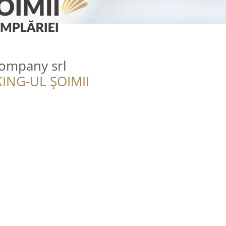
company srl
ING-UL ȘOIMII