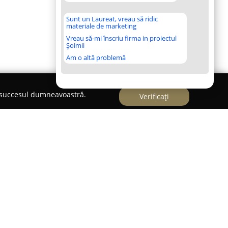
Sunt un Laureat, vreau să ridic
materiale de marketing
Vreau să-mi înscriu firma in proiectul
Șoimii
Am o altă problemă
e succesul dumneavoastră.
Verificați
srl
vează în orașul Uricani, din județul Hunedoara, și
a în domeniul tâmplăriei și prelucrării lemnului.
iverselor elemente de dulgherie și tâmplărie