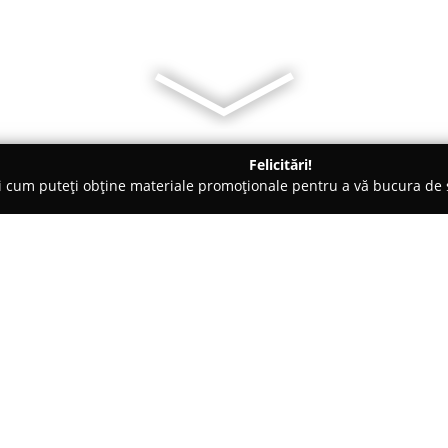
Felicitări!
ți cum puteți obține materiale promoționale pentru a vă bucura d
, Accesorii pentru Mobilă - Hunedoara
Sc cris miron company 
Despre companie:
Sc cris miron company srl
acti
este cunoscută pentru expertiz
Firma se axează pe producția d