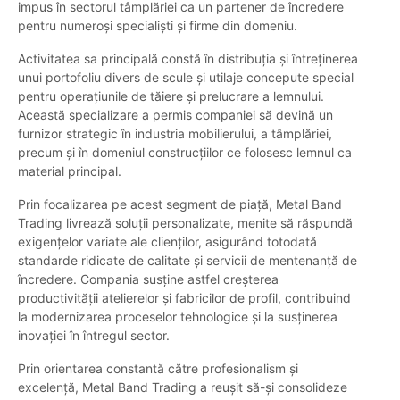
impus în sectorul tâmplăriei ca un partener de încredere
pentru numeroși specialiști și firme din domeniu.
Activitatea sa principală constă în distribuția și întreținerea
unui portofoliu divers de scule și utilaje concepute special
pentru operațiunile de tăiere și prelucrare a lemnului.
Această specializare a permis companiei să devină un
furnizor strategic în industria mobilierului, a tâmplăriei,
precum și în domeniul construcțiilor ce folosesc lemnul ca
material principal.
Prin focalizarea pe acest segment de piață, Metal Band
Trading livrează soluții personalizate, menite să răspundă
exigențelor variate ale clienților, asigurând totodată
standarde ridicate de calitate și servicii de mentenanță de
încredere. Compania susține astfel creșterea
productivității atelierelor și fabricilor de profil, contribuind
la modernizarea proceselor tehnologice și la susținerea
inovației în întregul sector.
Prin orientarea constantă către profesionalism și
excelență, Metal Band Trading a reușit să-și consolideze