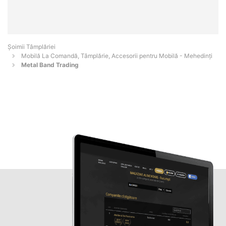
Șoimii Tâmplăriei
Mobilă La Comandă, Tâmplărie, Accesorii pentru Mobilă - Mehedinţi
Metal Band Trading