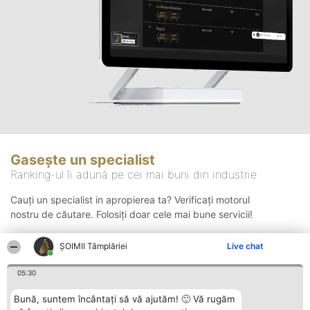
Gasește un specialist
Ranking-ul îi adună pe cei mai buni din industrie
Cauți un specialist in apropierea ta? Verificați motorul
nostru de căutare. Folosiți doar cele mai bune servicii!
ȘOIMII Tâmplăriei
Live chat
Căutare
05:30
Bună, suntem încântați să vă ajutăm! 🙂 Vă rugăm