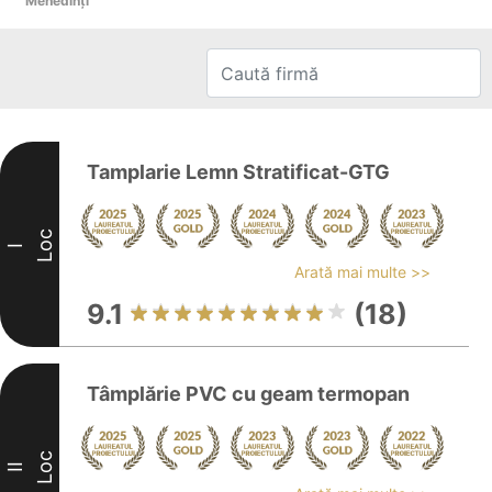
Mehedinţi
Tamplarie Lemn Stratificat-GTG
Loc
I
Arată mai multe >>
9.1
(18)
Tâmplărie PVC cu geam termopan
Loc
II