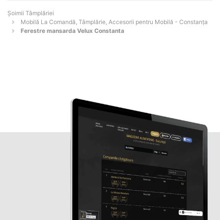
Șoimii Tâmplăriei
Mobilă La Comandă, Tâmplărie, Accesorii pentru Mobilă - Constanţa
Ferestre mansarda Velux Constanta