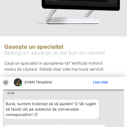
Gasește un specialist
Ranking-ul îi adună pe cei mai buni din industrie
Cauți un specialist in apropierea ta? Verificați motorul
nostru de căutare. Folosiți doar cele mai bune servicii!
ȘOIMII Tâmplăriei
Live chat
Căutare
15:42
Bună, suntem încântați să vă ajutăm! 🙂 Vă rugăm
să faceți clic pe subiectul de conversație
corespunzător! 🙂