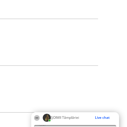
ȘOIMII Tâmplăriei
Live chat
13:47