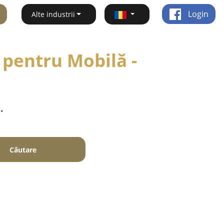
Login
Alte industrii
 pentru Mobilă -
.
Căutare