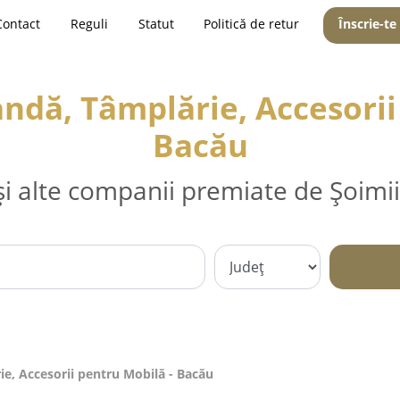
Contact
Reguli
Statut
Politică de retur
Înscrie-te
dă, Tâmplărie, Accesorii
Bacău
și alte companii premiate de Șoimii
e, Accesorii pentru Mobilă - Bacău