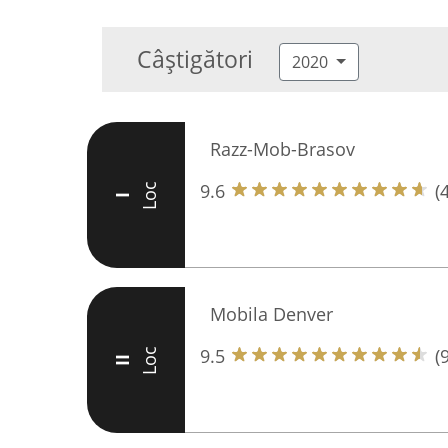
Câștigători
2020
Razz-Mob-Brasov
9.6
(
Loc
I
Mobila Denver
9.5
(
Loc
II