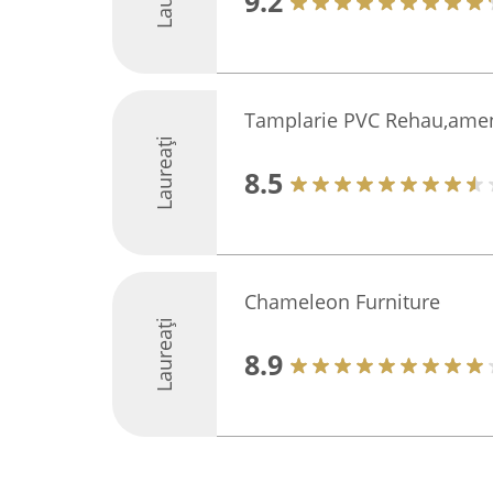
9.2
Tamplarie PVC Rehau,amena
Laureați
8.5
Chameleon Furniture
Laureați
8.9