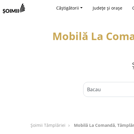
Câștigătorii
Județe și orașe
Mobilă La Coman
Șoimii Tâmplăriei
Mobilă La Comandă, Tâmplări