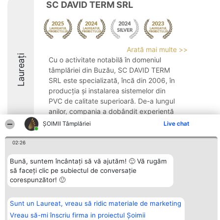
SC DAVID TERM SRL
Arată mai multe >>
Laureați
Cu o activitate notabilă în domeniul
tâmplăriei din Buzău, SC DAVID TERM
SRL este specializată, încă din 2006, în
producția și instalarea sistemelor din
PVC de calitate superioară. De-a lungul
anilor, compania a dobândit experiență
care permite ...
ȘOIMII Tâmplăriei
Live chat
8.4
02:26
Bună, suntem încântați să vă ajutăm! 🙂 Vă rugăm
să faceți clic pe subiectul de conversație
Organizator Ranking
Plebiscyt
Contact
corespunzător! 🙂
BRIGHT SOLUTIONS BR SRL
Câștigătorii
Contact
Aleea Timisul De Sus 2 Bl. A30
Lista Tuturor
Sc. A Et. 4 Ap. 13 Cod 061952
Laureaților
Sunt un Laureat, vreau să ridic materiale de marketing
București
Reguli
CUI 36737675
Statut
Vreau să-mi înscriu firma in proiectul Șoimii
tel: +40 770 990 492
Politica de