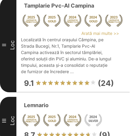
Tamplarie Pvc-Al Campina
Arată mai multe >>
Localizată în centrul orașului Câmpina, pe
Loc
II
Strada Bucegi, Nr.1, Tamplarie Pvc-Al
Campina activează în sectorul tâmplăriei,
oferind soluții din PVC și aluminiu. De-a lungul
timpului, aceasta și-a consolidat o reputație
de furnizor de încredere ...
9.1
(24)
Lemnario
Loc
III
8.7
(9)