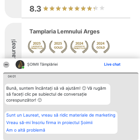
8.3
Tamplaria Lemnului Arges
Laureați
Arată mai multe >>
ȘOIMII Tâmplăriei
Live chat
9.6
04:01
Bună, suntem încântați să vă ajutăm! 🙂 Vă rugăm
Organizator Ranking
să faceți clic pe subiectul de conversație
Plebiscyt
Contact
BRIGHT SOLUTIONS BR SRL
Câștigătorii
Contact
corespunzător! 🙂
Aleea Timisul De Sus 2 Bl. A30
Lista Tuturor
Sc. A Et. 4 Ap. 13 Cod 061952
Laureaților
București
Reguli
Sunt un Laureat, vreau să ridic materiale de marketing
CUI 36737675
Statut
tel: +40 770 990 492
Vreau să-mi înscriu firma in proiectul Șoimii
Politica de
confidențialitate
Am o altă problemă