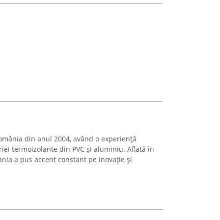
omânia din anul 2004, având o experiență
iei termoizolante din PVC și aluminiu. Aflată în
ia a pus accent constant pe inovație și