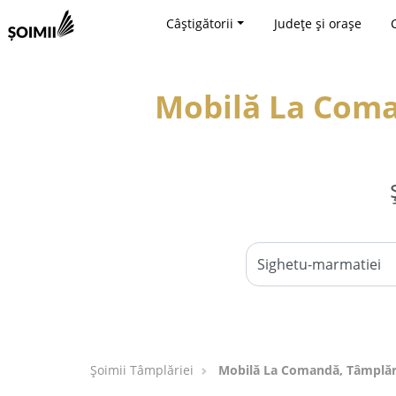
Câștigătorii
Județe și orașe
Mobilă La Coman
Șoimii Tâmplăriei
Mobilă La Comandă, Tâmplări