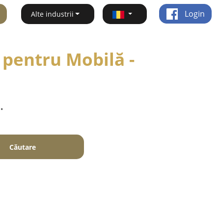
Login
Alte industrii
 pentru Mobilă -
.
Căutare