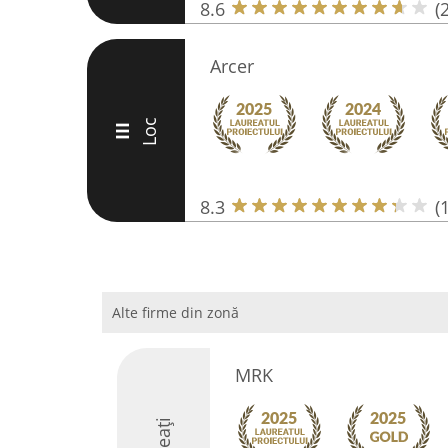
8.6
(
Arcer
Loc
III
8.3
(
Alte firme din zonă
MRK