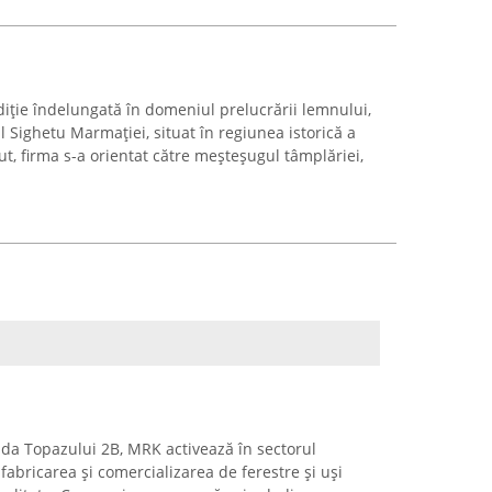
diție îndelungată în domeniul prelucrării lemnului,
l Sighetu Marmației, situat în regiunea istorică a
t, firma s-a orientat către meșteșugul tâmplăriei,
ada Topazului 2B, MRK activează în sectorul
n fabricarea și comercializarea de ferestre și uși