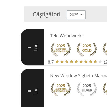
Câștigători
2025
Tele Woodworks
Loc
I
8.7
(
New Window Sighetu Marma
Loc
II