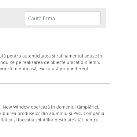
ă pentru autenticitatea și rafinamentul aduse în
ându-se pe realizarea de obiecte unicat din lemn.
o muncă minuțioasă, executată preponderent
ei, New Window operează în domeniul tâmplăriei,
tribuirea produselor din aluminiu și PVC. Compania
atea și inovația soluțiilor destinate atât pentru ...