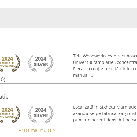
Tele Woodworks este recunoscut
universul tâmplăriei, concentr
Fiecare creație rezultă dintr-
manual, ...
20)
tiei
Localizată în Sighetu Marmați
axându-se pe fabricarea și dis
pune un accent deosebit pe calit
Arată mai multe >>