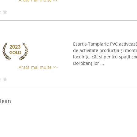
Esartis Tamplarie PVC activeaz
de activitate producția și mont
locuințe, cât și pentru spații c
Dorobanților ...
Arată mai multe >>
clean