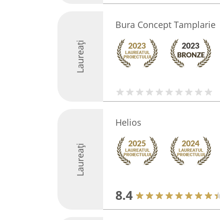
Bura Concept Tamplarie
Laureați
Helios
Laureați
8.4