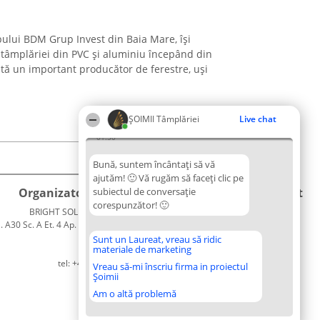
ului BDM Grup Invest din Baia Mare, își
a tâmplăriei din PVC și aluminiu începând din
ă un important producător de ferestre, uși
ȘOIMII Tâmplăriei
Live chat
01:50
Bună, suntem încântați să vă
ajutăm! 🙂 Vă rugăm să faceți clic pe
Organizator Ranking
subiectul de conversație
Plebiscyt
Contact
corespunzător! 🙂
BRIGHT SOLUTIONS BR SRL
Câștigătorii
Contact
. A30 Sc. A Et. 4 Ap. 13 Cod 061952
Lista
București
Tuturor
Sunt un Laureat, vreau să ridic
materiale de marketing
CUI 36737675
Laureaților
tel: +40 770 990 492
Reguli
Vreau să-mi înscriu firma in proiectul
Șoimii
Statut
Politica de
Am o altă problemă
confidențialitate