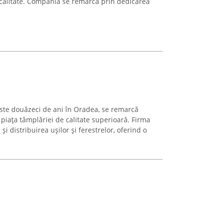
 calitate. Compania se remarcă prin dedicarea
ste douăzeci de ani în Oradea, se remarcă
piața tâmplăriei de calitate superioară. Firma
și distribuirea ușilor și ferestrelor, oferind o