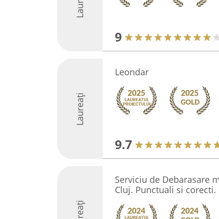
Laureați
9
Leondar
Laureați
9.7
Serviciu de Debarasare mo
Cluj. Punctuali si corecti.
Laureați