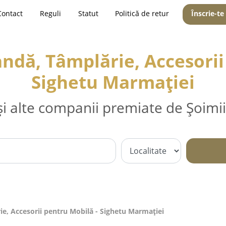
Contact
Reguli
Statut
Politică de retur
Înscrie-te
dă, Tâmplărie, Accesorii
Sighetu Marmaţiei
și alte companii premiate de Șoimii
e, Accesorii pentru Mobilă - Sighetu Marmaţiei