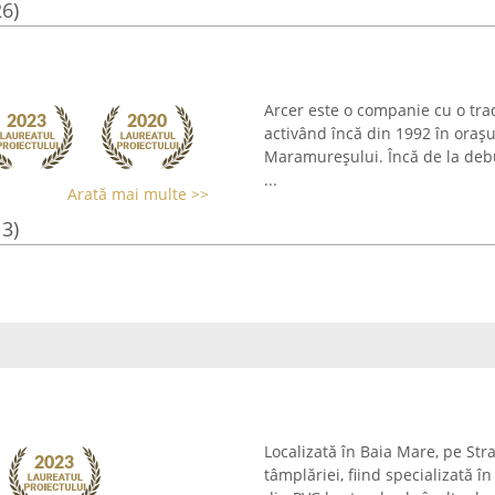
26)
Arcer este o companie cu o tra
activând încă din 1992 în orașu
Maramureșului. Încă de la debu
...
Arată mai multe >>
13)
Localizată în Baia Mare, pe Str
tâmplăriei, fiind specializată î