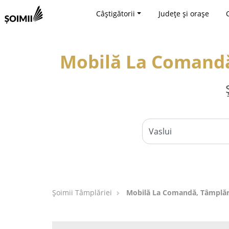
Câștigătorii
Județe și orașe
Mobilă La Comandă,
Șoimii Tâmplăriei
Mobilă La Comandă, Tâmplărie