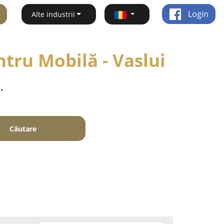
Login
Alte industrii
tru Mobilă - Vaslui
.
Căutare