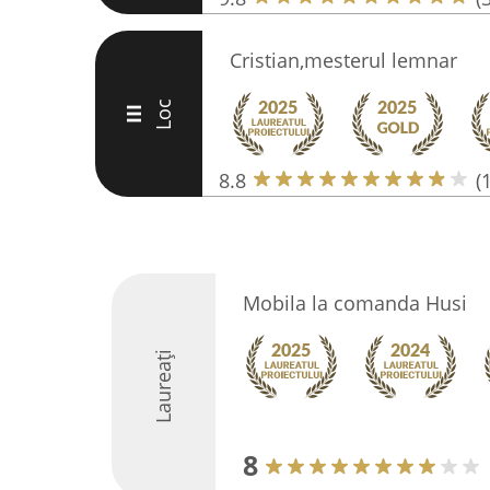
Cristian,mesterul lemnar
Loc
III
8.8
(
Mobila la comanda Husi
Laureați
8