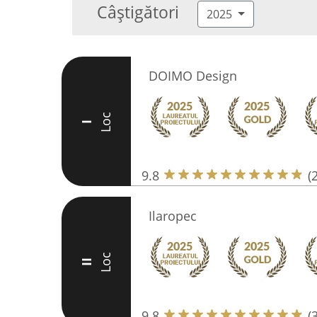
Câștigători
2025
DOIMO Design
Loc
I
9.8
(
Ilaropec
Loc
II
9.8
(