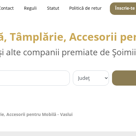
Contact
Reguli
Statut
Politică de retur
Înscrie-te
 Tâmplărie, Accesorii pen
și alte companii premiate de Șoimii
, Accesorii pentru Mobilă - Vaslui