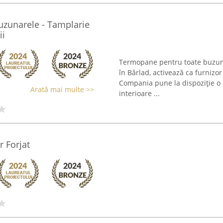
zunarele - Tamplarie
ii
Termopane pentru toate buzuna
în Bârlad, activează ca furnizo
Compania pune la dispoziție o o
Arată mai multe >>
interioare ...
r Forjat