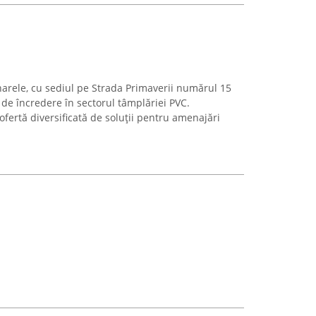
rele, cu sediul pe Strada Primaverii numărul 15
r de încredere în sectorul tâmplăriei PVC.
fertă diversificată de soluții pentru amenajări